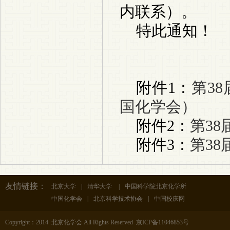
内联系）
。
特此通知！
附件
1
：
第3
国化学会）
附件
2
：
第3
附件
3
：
第3
友情链接：
北京大学
|
清华大学
|
中国科学院北京化学所
中国化学会
|
北京科学技术协会
|
中国校庆网
Copyright：2014 北京化学会 All Rights Reserved 京ICP备11046853号