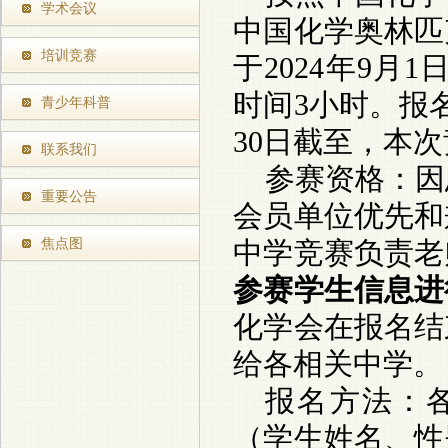
学术会议
中国化学奥林匹
培训竞赛
于
202
4
年
9
月
1
时间
3
小时。报
青少年科普
30
日截至，本次
联系我们
参赛资格：因
重要公告
会员单位优先和
焦点图
中学竞赛负责老
参赛学生信息进
化学会在报名结
给各相关中学。
报名方法：
（学生姓名、性