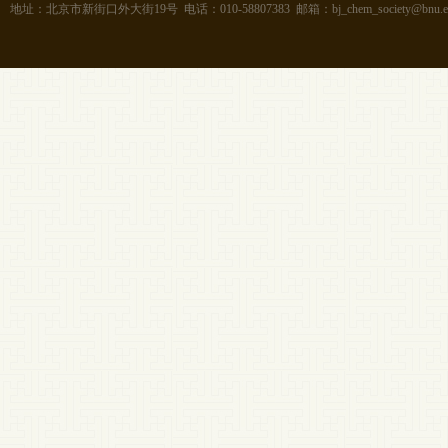
地址：北京市新街口外大街19号 电话：010-58807383 邮箱：bj_chem_society@bnu.ed