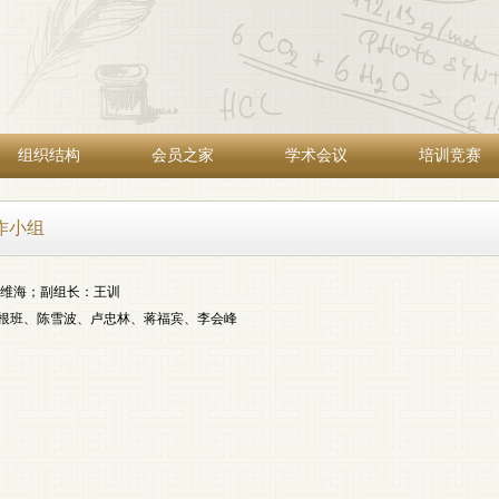
组织结构
会员之家
学术会议
培训竞赛
作小组
维海；副组长：王训
根班、陈雪波、卢忠林、蒋福宾、李会峰